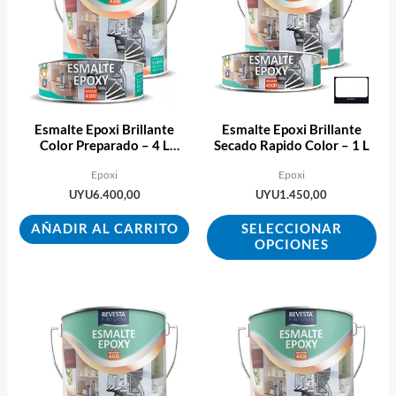
tie
múl
var
Las
opc
se
Esmalte Epoxi Brillante
Esmalte Epoxi Brillante
pu
Color Preparado – 4 L
Secado Rapido Color – 1 L
Ecopint
ele
Epoxi
Epoxi
en
UYU
6.400,00
UYU
1.450,00
la
AÑADIR AL CARRITO
SELECCIONAR
pág
OPCIONES
de
pro