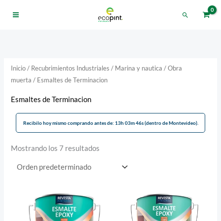
Ir
Buscar
al
contenido
Inicio
/
Recubrimientos Industriales
/
Marina y nautica
/
Obra
muerta
/ Esmaltes de Terminacion
Esmaltes de Terminacion
Recibilo hoy mismo comprando antes de: 13h 03m 46s (dentro de Montevideo).
Mostrando los 7 resultados
Est
pro