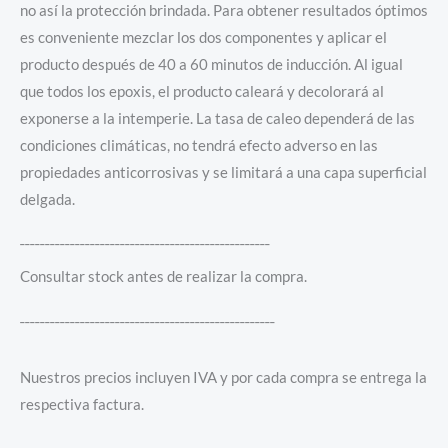
no así la protección brindada. Para obtener resultados óptimos
es conveniente mezclar los dos componentes y aplicar el
producto después de 40 a 60 minutos de inducción. Al igual
que todos los epoxis, el producto caleará y decolorará al
exponerse a la intemperie. La tasa de caleo dependerá de las
condiciones climáticas, no tendrá efecto adverso en las
propiedades anticorrosivas y se limitará a una capa superficial
delgada.
¯¯¯¯¯¯¯¯¯¯¯¯¯¯¯¯¯¯¯¯¯¯¯¯¯¯¯¯¯¯¯¯¯¯¯¯¯¯¯¯¯¯¯¯¯¯¯¯¯¯
Consultar stock antes de realizar la compra.
¯¯¯¯¯¯¯¯¯¯¯¯¯¯¯¯¯¯¯¯¯¯¯¯¯¯¯¯¯¯¯¯¯¯¯¯¯¯¯¯¯¯¯¯¯¯¯¯¯¯¯
Nuestros precios incluyen IVA y por cada compra se entrega la
respectiva factura.