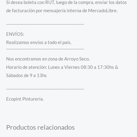
Si desea boleta con RUT, luego de la compra, enviar los datos
de facturación por mensajería interna de MercadoLibre.
¯¯¯¯¯¯¯¯¯¯¯¯¯¯¯¯¯¯¯¯¯¯¯¯¯¯¯¯¯¯¯¯¯¯¯¯¯¯¯¯¯¯¯¯¯¯¯¯¯¯¯
ENVÍOS:
Realizamos envíos a todo el país.
¯¯¯¯¯¯¯¯¯¯¯¯¯¯¯¯¯¯¯¯¯¯¯¯¯¯¯¯¯¯¯¯¯¯¯¯¯¯¯¯¯¯¯¯¯¯¯¯¯¯¯
Nos encontramos en zona de Arroyo Seco.
Horario de atención: Lunes a Viernes 08:30 a 17:30hs &
Sábados de 9 a 13hs
¯¯¯¯¯¯¯¯¯¯¯¯¯¯¯¯¯¯¯¯¯¯¯¯¯¯¯¯¯¯¯¯¯¯¯¯¯¯¯¯¯¯¯¯¯¯¯¯¯¯¯
Ecopint Pinturería.
Productos relacionados