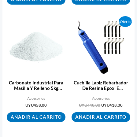
El
El
¡Oferta!
precio
precio
original
actual
era:
es:
UYU440,00.
UYU418
Carbonato Industrial Para
Cuchilla Lapiz Rebarbador
Masilla Y Relleno 5kg
De Resina Epoxi E
Ecopint
Impresión 3d
Accesorios
Accesorios
UYU
458,00
UYU
440,00
UYU
418,00
AÑADIR AL CARRITO
AÑADIR AL CARRITO