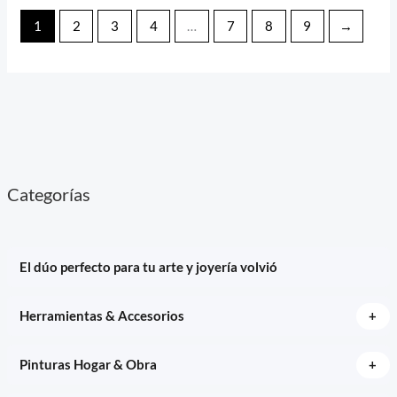
1
2
3
4
…
7
8
9
→
Categorías
El dúo perfecto para tu arte y joyería volvió
+
Herramientas & Accesorios
+
Pinturas Hogar & Obra