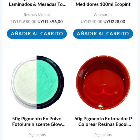
Laminados & Mesadas Top
Medidores 100ml Ecopint
Flow Ecopint
Resina y Moldes
Accesorios
UYU
1.680,00
UYU
1.596,00
UYU
240,00
UYU
228,00
AÑADIR AL CARRITO
AÑADIR AL CARRITO
Este
Est
producto
pro
tiene
tie
múltiples
múl
variantes.
var
Las
Las
opciones
opc
se
se
50g Pigmento En Polvo
60g Pigmento Entonador P
pueden
pu
Fotoluminiscente Glow
Colorear Resinas Epoxi
Multiuso Ecopint
100% Sólidos
elegir
ele
Pigmentos
Pigmentos