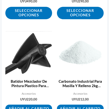
en
en
UYU
490,00
UYU
290,00
la
la
SELECCIONAR
SELECCIONAR
página
pág
OPCIONES
OPCIONES
de
de
producto
pro
Batidor Mezclador De
Carbonato Industrial Para
Pintura Plastico Para
Masilla Y Relleno 2kg
Taladro A Bateria
Ecopint
Accesorios
Accesorios
UYU
220,00
UYU
212,00
AÑADIR AL CARRITO
AÑADIR AL CARRITO