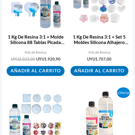
1 Kg De Resina 3:1 + Molde
1 Kg De Resina 3:1 + Set 5
Silicona 88 Tablas Picada
Moldes Silicona Alhajero
Ecopint
Cajita
Kits de Resina
Kits de Resina
UYU
2.022,00
UYU
1.920,90
UYU
1.707,00
AÑADIR AL CARRITO
AÑADIR AL CARRITO
El
El
¡Oferta!
precio
precio
original
actual
era:
es:
UYU990,00.
UYU940