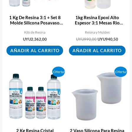
1 Kg De Resina 3:1 + Set 8
1kg Resina Epoxi Alto
Molde Silicona Posavaso
Espesor 3:1 Mesas Rio
Ecopint
Ecopint
Kits de Resina
Resina y Moldes
UYU
2.362,00
UYU
990,00
UYU
940,50
AÑADIR AL CARRITO
AÑADIR AL CARRITO
El
El
El
El
¡Oferta!
¡Oferta!
precio
precio
precio
precio
original
actual
original
actual
era:
es:
era:
es:
UYU1.680,00.
UYU1.596,00.
UYU240,00.
UYU228
2 Kg Resina Cristal
2 Vaso Silicona Para Resina