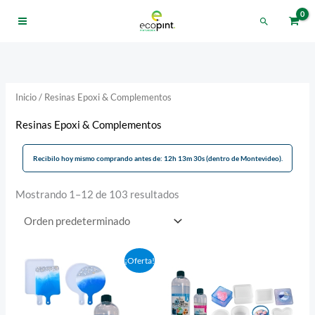
Ir
Buscar
al
contenido
Inicio
/ Resinas Epoxi & Complementos
Resinas Epoxi & Complementos
Recibilo hoy mismo comprando antes de: 12h 13m 29s (dentro de Montevideo).
Mostrando 1–12 de 103 resultados
El
El
¡Oferta!
precio
precio
original
actual
era:
es:
UYU2.022,00.
UYU1.920,90.