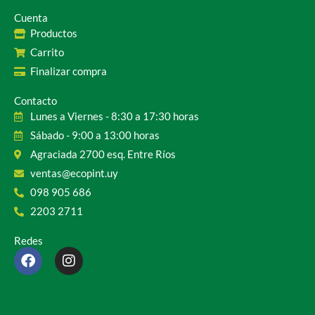
Cuenta
Productos
Carrito
Finalizar compra
Contacto
Lunes a Viernes - 8:30 a 17:30 horas
Sábado - 9:00 a 13:00 horas
Agraciada 2700 esq. Entre Ríos
ventas@ecopint.uy
098 905 686
2203 2711
Redes
F
I
a
n
c
s
e
t
b
a