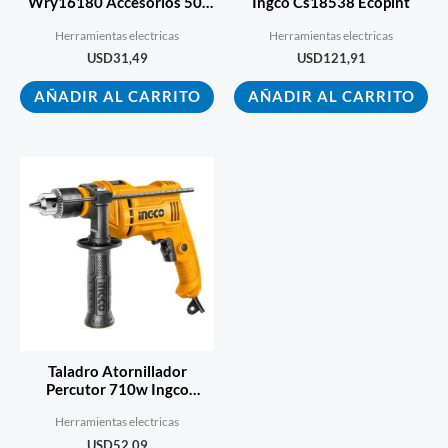
Wry16180 Accesorios 50-
Ingco Cs18538 Ecopint
60hz
Herramientas electricas
Herramientas electricas
USD
31,49
USD
121,91
AÑADIR AL CARRITO
AÑADIR AL CARRITO
Taladro Atornillador
Percutor 710w Ingco
Ecopint
Herramientas electricas
USD
52,09