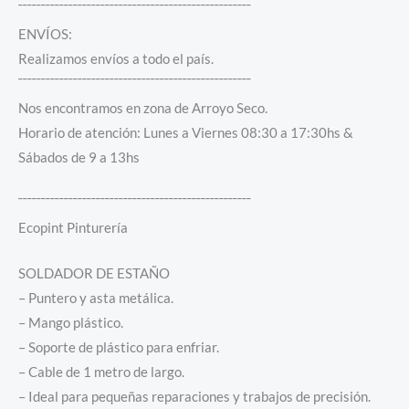
¯¯¯¯¯¯¯¯¯¯¯¯¯¯¯¯¯¯¯¯¯¯¯¯¯¯¯¯¯¯¯¯¯¯¯¯¯¯¯¯¯¯¯¯¯¯¯¯¯¯¯
ENVÍOS:
Realizamos envíos a todo el país.
¯¯¯¯¯¯¯¯¯¯¯¯¯¯¯¯¯¯¯¯¯¯¯¯¯¯¯¯¯¯¯¯¯¯¯¯¯¯¯¯¯¯¯¯¯¯¯¯¯¯¯
Nos encontramos en zona de Arroyo Seco.
Horario de atención: Lunes a Viernes 08:30 a 17:30hs &
Sábados de 9 a 13hs
¯¯¯¯¯¯¯¯¯¯¯¯¯¯¯¯¯¯¯¯¯¯¯¯¯¯¯¯¯¯¯¯¯¯¯¯¯¯¯¯¯¯¯¯¯¯¯¯¯¯¯
Ecopint Pinturería
SOLDADOR DE ESTAÑO
– Puntero y asta metálica.
– Mango plástico.
– Soporte de plástico para enfriar.
– Cable de 1 metro de largo.
– Ideal para pequeñas reparaciones y trabajos de precisión.