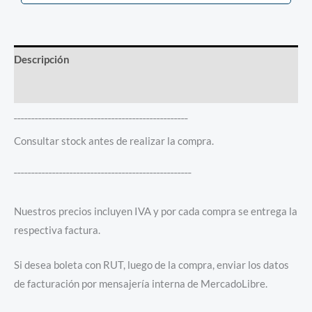
Descripción
Información adicional
¯¯¯¯¯¯¯¯¯¯¯¯¯¯¯¯¯¯¯¯¯¯¯¯¯¯¯¯¯¯¯¯¯¯¯¯¯¯¯¯¯¯¯¯¯¯¯¯¯¯
Consultar stock antes de realizar la compra.
¯¯¯¯¯¯¯¯¯¯¯¯¯¯¯¯¯¯¯¯¯¯¯¯¯¯¯¯¯¯¯¯¯¯¯¯¯¯¯¯¯¯¯¯¯¯¯¯¯¯¯
Nuestros precios incluyen IVA y por cada compra se entrega la
respectiva factura.
Si desea boleta con RUT, luego de la compra, enviar los datos
de facturación por mensajería interna de MercadoLibre.