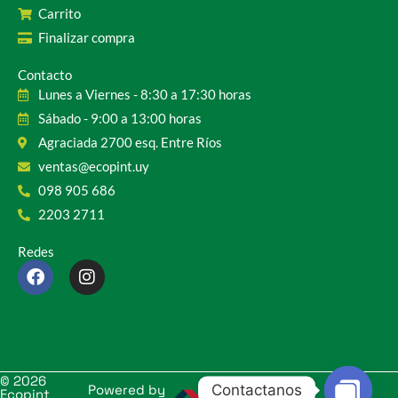
Carrito
Finalizar compra
Contacto
Lunes a Viernes - 8:30 a 17:30 horas
Sábado - 9:00 a 13:00 horas
Agraciada 2700 esq. Entre Ríos
ventas@ecopint.uy
098 905 686
2203 2711
Redes
F
I
a
n
c
s
e
t
b
a
o
g
o
r
© 2026
Contactanos
k
a
Powered by
Ecopint