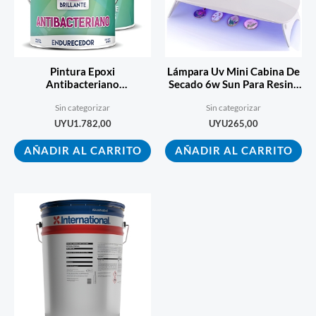
Pintura Epoxi
Lámpara Uv Mini Cabina De
Antibacteriano
Secado 6w Sun Para Resina
Autoimprimante Soludos
Uv
Sin categorizar
Sin categorizar
Gris 1 L
UYU
1.782,00
UYU
265,00
AÑADIR AL CARRITO
AÑADIR AL CARRITO