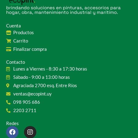
brindando soluciones en pinturas, accesorios para
hogar, obra, mantenimiento industrial y marítimo.
Cuenta
Productos
Carrito
Finalizar compra
Contacto
Lunes a Viernes - 8:30 a 17:30 horas
Sábado - 9:00 a 13:00 horas
Agraciada 2700 esq. Entre Ríos
ventas@ecopint.uy
098 905 686
2203 2711
Redes
F
I
a
n