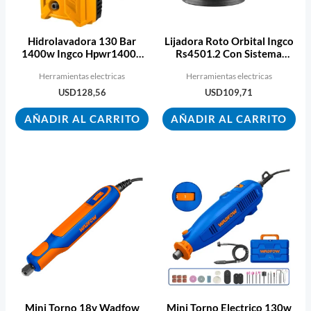
Hidrolavadora 130 Bar
Lijadora Roto Orbital Ingco
1400w Ingco Hpwr14008
Rs4501.2 Con Sistema
5.5l/min Ecopint
Velcro
Herramientas electricas
Herramientas electricas
USD
128,56
USD
109,71
AÑADIR AL CARRITO
AÑADIR AL CARRITO
Mini Torno 18v Wadfow
Mini Torno Electrico 130w