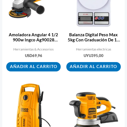
Amoladora Angular 4 1/2
Balanza Digital Peso Max
900w Ingco Ag90028
5kg Con Graduación De 1g
Ecopint
Ecopint
Herramientas & Accesorios
Herramientas electricas
USD
69,96
UYU
395,00
AÑADIR AL CARRITO
AÑADIR AL CARRITO