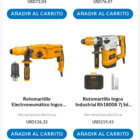
USD
72,04
USD
76,47
AÑADIR AL CARRITO
AÑADIR AL CARRITO
Rotomartillo
Rotomartillo Ingco
Electroneumático Ingco
Industrial Rh18008 7j Sds
Rgh9028-2 Ecopint
Plus 4200 Bpm
Herramientas electricas
Herramientas electricas
USD
136,32
USD
219,43
AÑADIR AL CARRITO
AÑADIR AL CARRITO