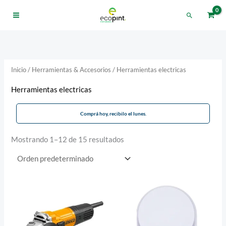
Ir
Buscar
al
contenido
Inicio
/
Herramientas & Accesorios
/ Herramientas electricas
Herramientas electricas
Comprá hoy, recibilo el lunes.
Mostrando 1–12 de 15 resultados