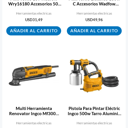
Wry16180 Accesorios 50-
C Accesorios Wadfow
60hz
Wry1d131
Herramientas electricas
Herramientas electricas
USD
31,49
USD
49,96
AÑADIR AL CARRITO
AÑADIR AL CARRITO
Multi Herramienta
Pistola Para Pintar Eléctric
Renovator Ingco Mf3008
Ingco 500w Tarro Aluminio
300w Ecopint
800ml
Herramientas electricas
Herramientas electricas