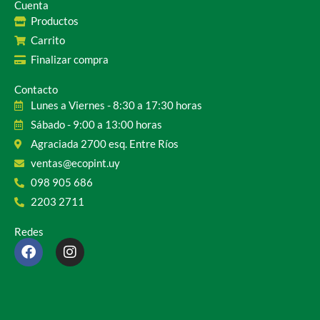
Cuenta
Productos
Carrito
Finalizar compra
Contacto
Lunes a Viernes - 8:30 a 17:30 horas
Sábado - 9:00 a 13:00 horas
Agraciada 2700 esq. Entre Ríos
ventas@ecopint.uy
098 905 686
2203 2711
Redes
F
I
a
n
c
s
e
t
b
a
o
g