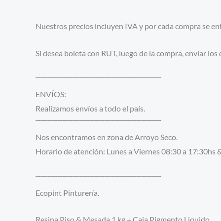
Nuestros precios incluyen IVA y por cada compra se entr
Si desea boleta con RUT, luego de la compra, enviar los
¯¯¯¯¯¯¯¯¯¯¯¯¯¯¯¯¯¯¯¯¯¯¯¯¯¯¯¯¯¯¯¯¯¯¯¯¯¯¯¯¯¯¯¯¯¯¯¯¯¯¯
ENVÍOS:
Realizamos envíos a todo el país.
¯¯¯¯¯¯¯¯¯¯¯¯¯¯¯¯¯¯¯¯¯¯¯¯¯¯¯¯¯¯¯¯¯¯¯¯¯¯¯¯¯¯¯¯¯¯¯¯¯¯¯
Nos encontramos en zona de Arroyo Seco.
Horario de atención: Lunes a Viernes 08:30 a 17:30hs 
¯¯¯¯¯¯¯¯¯¯¯¯¯¯¯¯¯¯¯¯¯¯¯¯¯¯¯¯¯¯¯¯¯¯¯¯¯¯¯¯¯¯¯¯¯¯¯¯¯¯¯
Ecopint Pinturería.
Resina Piso & Mesada 1 kg + Caja Pigmento Liquido