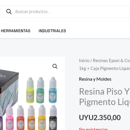
Búsqueda
de
productos
HERRAMIENTAS
INDUSTRIALES
Inicio
/
Resinas Epoxi & C
1kg + Caja Pigmento Liqui
Resina y Moldes
Resina Piso 
Pigmento Liq
UYU
2.350,00
Sin existencias