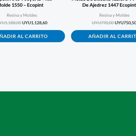
olde 1550 – Ecopint
De Ajedrez 1447 Ecopint
Resina y Moldes
Resina y Moldes
YU
1.188,00
UYU
1.128,60
UYU
790,00
UYU
750,5
ÑADIR AL CARRITO
AÑADIR AL CARRI