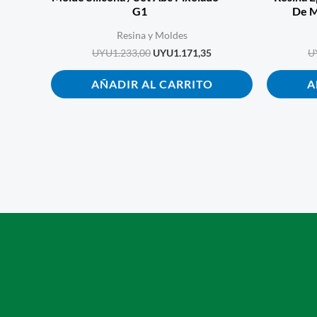
G1
De M
Resina y Moldes
UYU
1.233,00
UYU
1.171,35
U
AÑADIR AL CARRITO
A