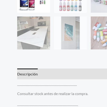
Descripción
Información adicional
¯¯¯¯¯¯¯¯¯¯¯¯¯¯¯¯¯¯¯¯¯¯¯¯¯¯¯¯¯¯¯¯¯¯¯¯¯¯¯¯¯¯¯¯¯¯¯¯¯¯
Consultar stock antes de realizar la compra.
¯¯¯¯¯¯¯¯¯¯¯¯¯¯¯¯¯¯¯¯¯¯¯¯¯¯¯¯¯¯¯¯¯¯¯¯¯¯¯¯¯¯¯¯¯¯¯¯¯¯¯