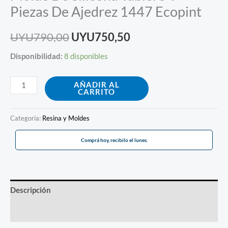
Piezas De Ajedrez 1447 Ecopint
UYU
790,00
UYU
750,50
Disponibilidad:
8 disponibles
AÑADIR AL
CARRITO
Categoría:
Resina y Moldes
Comprá hoy, recibilo el lunes.
Descripción
Información adicional