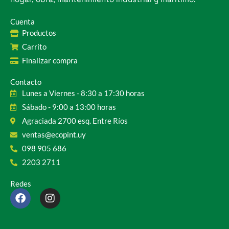
Cuenta
Productos
Carrito
Finalizar compra
Contacto
Lunes a Viernes - 8:30 a 17:30 horas
Sábado - 9:00 a 13:00 horas
Agraciada 2700 esq. Entre Ríos
ventas@ecopint.uy
098 905 686
2203 2711
Redes
F
I
a
n
c
s
e
t