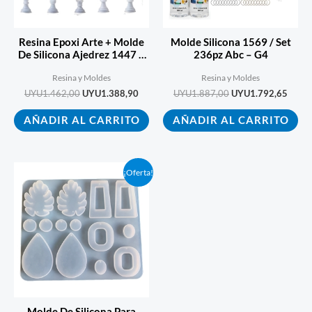
Resina Epoxi Arte + Molde
Molde Silicona 1569 / Set
De Silicona Ajedrez 1447 –
236pz Abc – G4
Ecopint
Resina y Moldes
Resina y Moldes
UYU
1.462,00
UYU
1.388,90
UYU
1.887,00
UYU
1.792,65
AÑADIR AL CARRITO
AÑADIR AL CARRITO
El
El
¡Oferta!
precio
precio
original
actual
era:
es:
UYU255,00.
UYU242,25.
Molde De Silicona Para