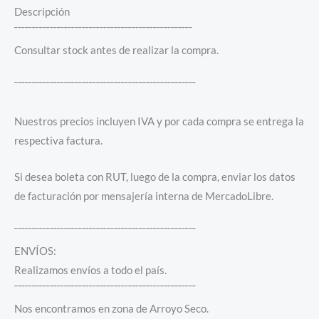
Descripción
¯¯¯¯¯¯¯¯¯¯¯¯¯¯¯¯¯¯¯¯¯¯¯¯¯¯¯¯¯¯¯¯¯¯¯¯¯¯¯¯¯¯¯¯¯¯¯¯¯¯
Consultar stock antes de realizar la compra.
¯¯¯¯¯¯¯¯¯¯¯¯¯¯¯¯¯¯¯¯¯¯¯¯¯¯¯¯¯¯¯¯¯¯¯¯¯¯¯¯¯¯¯¯¯¯¯¯¯¯¯
Nuestros precios incluyen IVA y por cada compra se entrega la
respectiva factura.
Si desea boleta con RUT, luego de la compra, enviar los datos
de facturación por mensajería interna de MercadoLibre.
¯¯¯¯¯¯¯¯¯¯¯¯¯¯¯¯¯¯¯¯¯¯¯¯¯¯¯¯¯¯¯¯¯¯¯¯¯¯¯¯¯¯¯¯¯¯¯¯¯¯¯
ENVÍOS:
Realizamos envíos a todo el país.
¯¯¯¯¯¯¯¯¯¯¯¯¯¯¯¯¯¯¯¯¯¯¯¯¯¯¯¯¯¯¯¯¯¯¯¯¯¯¯¯¯¯¯¯¯¯¯¯¯¯¯
Nos encontramos en zona de Arroyo Seco.