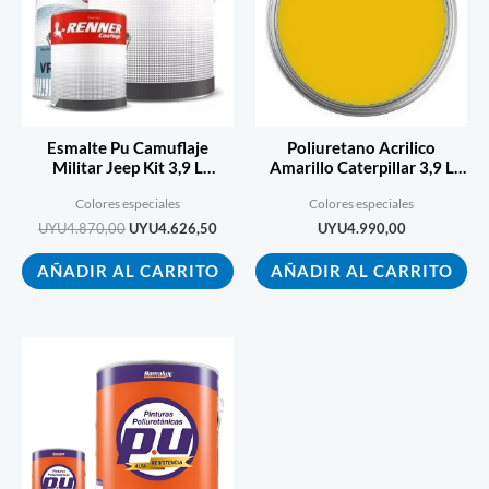
Esmalte Pu Camuflaje
Poliuretano Acrilico
Militar Jeep Kit 3,9 L
Amarillo Caterpillar 3,9 L
(a+b+diluyente)
(a+b+dil)
Colores especiales
Colores especiales
UYU
4.870,00
UYU
4.626,50
UYU
4.990,00
AÑADIR AL CARRITO
AÑADIR AL CARRITO