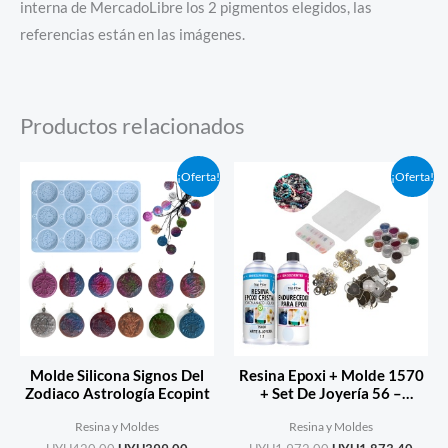
interna de MercadoLibre los 2 pigmentos elegidos, las
referencias están en las imágenes.
Productos relacionados
El
El
El
El
¡Oferta!
¡Oferta!
precio
precio
precio
precio
original
actual
original
actual
era:
es:
era:
es:
UYU420,00.
UYU399,00.
UYU1.972,00.
UYU1.
Molde Silicona Signos Del
Resina Epoxi + Molde 1570
Zodiaco Astrología Ecopint
+ Set De Joyería 56 –
Ecopint
Resina y Moldes
Resina y Moldes