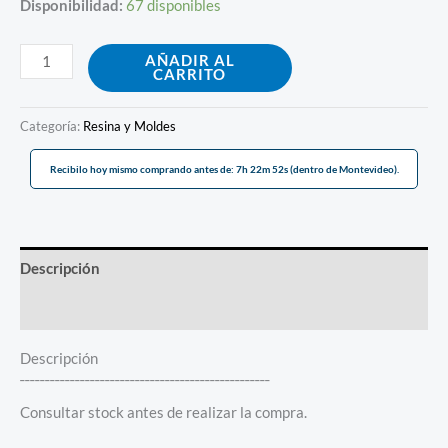
Disponibilidad:
67 disponibles
AÑADIR AL
CARRITO
Categoría:
Resina y Moldes
Recibilo hoy mismo comprando antes de: 7h 22m 52s (dentro de Montevideo).
Descripción
Información adicional
Descripción
¯¯¯¯¯¯¯¯¯¯¯¯¯¯¯¯¯¯¯¯¯¯¯¯¯¯¯¯¯¯¯¯¯¯¯¯¯¯¯¯¯¯¯¯¯¯¯¯¯¯
Consultar stock antes de realizar la compra.