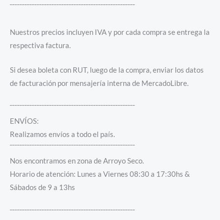
¯¯¯¯¯¯¯¯¯¯¯¯¯¯¯¯¯¯¯¯¯¯¯¯¯¯¯¯¯¯¯¯¯¯¯¯¯¯¯¯¯¯¯¯¯¯¯¯¯¯¯
Nuestros precios incluyen IVA y por cada compra se entrega la
respectiva factura.
Si desea boleta con RUT, luego de la compra, enviar los datos
de facturación por mensajería interna de MercadoLibre.
¯¯¯¯¯¯¯¯¯¯¯¯¯¯¯¯¯¯¯¯¯¯¯¯¯¯¯¯¯¯¯¯¯¯¯¯¯¯¯¯¯¯¯¯¯¯¯¯¯¯¯
ENVÍOS:
Realizamos envíos a todo el país.
¯¯¯¯¯¯¯¯¯¯¯¯¯¯¯¯¯¯¯¯¯¯¯¯¯¯¯¯¯¯¯¯¯¯¯¯¯¯¯¯¯¯¯¯¯¯¯¯¯¯¯
Nos encontramos en zona de Arroyo Seco.
Horario de atención: Lunes a Viernes 08:30 a 17:30hs &
Sábados de 9 a 13hs
¯¯¯¯¯¯¯¯¯¯¯¯¯¯¯¯¯¯¯¯¯¯¯¯¯¯¯¯¯¯¯¯¯¯¯¯¯¯¯¯¯¯¯¯¯¯¯¯¯¯¯