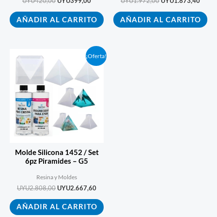
UYU
420,00
UYU
399,00
UYU
1.972,00
UYU
1.873,40
AÑADIR AL CARRITO
AÑADIR AL CARRITO
El
El
¡Oferta!
precio
precio
original
actual
era:
es:
UYU2.808,00.
UYU2.667,60.
Molde Silicona 1452 / Set
6pz Piramides – G5
Resina y Moldes
UYU
2.808,00
UYU
2.667,60
AÑADIR AL CARRITO