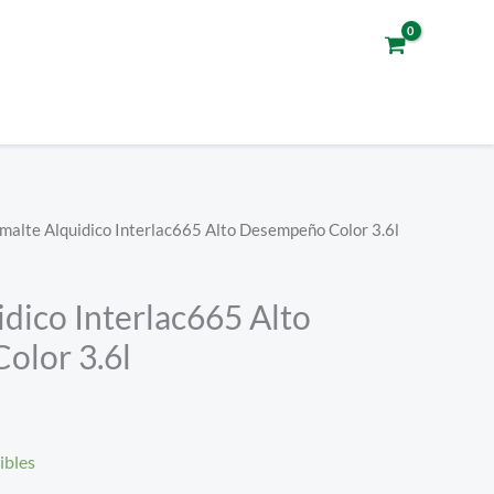
malte Alquidico Interlac665 Alto Desempeño Color 3.6l
dico Interlac665 Alto
olor 3.6l
ibles