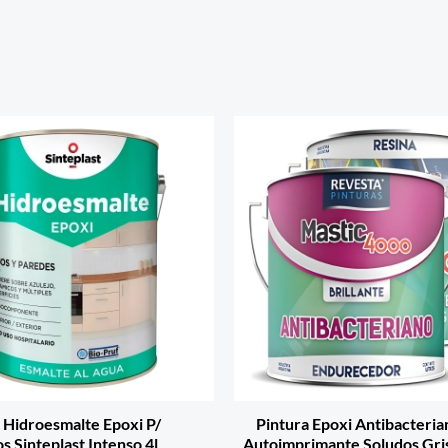
 Hidroesmalte Epoxi P/
Pintura Epoxi Antibacteria
s Sinteplast Intenso 4l
Autoimprimante Soludos Gris