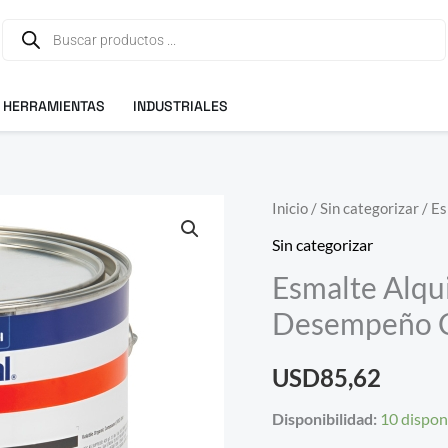
Búsqueda
de
productos
HERRAMIENTAS
INDUSTRIALES
Esmalte
Inicio
/
Sin categorizar
/ Es
Alquidico
Sin categorizar
Interlac665
Esmalte Alqui
Alto
Desempeño C
Desempeño
Color
USD
85,62
3.6l
cantidad
Disponibilidad:
10 dispon