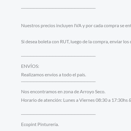
¯¯¯¯¯¯¯¯¯¯¯¯¯¯¯¯¯¯¯¯¯¯¯¯¯¯¯¯¯¯¯¯¯¯¯¯¯¯¯¯¯¯¯¯¯¯¯¯¯¯¯
Nuestros precios incluyen IVA y por cada compra se entr
Si desea boleta con RUT, luego de la compra, enviar los
¯¯¯¯¯¯¯¯¯¯¯¯¯¯¯¯¯¯¯¯¯¯¯¯¯¯¯¯¯¯¯¯¯¯¯¯¯¯¯¯¯¯¯¯¯¯¯¯¯¯¯
ENVÍOS:
Realizamos envíos a todo el país.
¯¯¯¯¯¯¯¯¯¯¯¯¯¯¯¯¯¯¯¯¯¯¯¯¯¯¯¯¯¯¯¯¯¯¯¯¯¯¯¯¯¯¯¯¯¯¯¯¯¯¯
Nos encontramos en zona de Arroyo Seco.
Horario de atención: Lunes a Viernes 08:30 a 17:30hs 
¯¯¯¯¯¯¯¯¯¯¯¯¯¯¯¯¯¯¯¯¯¯¯¯¯¯¯¯¯¯¯¯¯¯¯¯¯¯¯¯¯¯¯¯¯¯¯¯¯¯¯
Ecopint Pinturería.