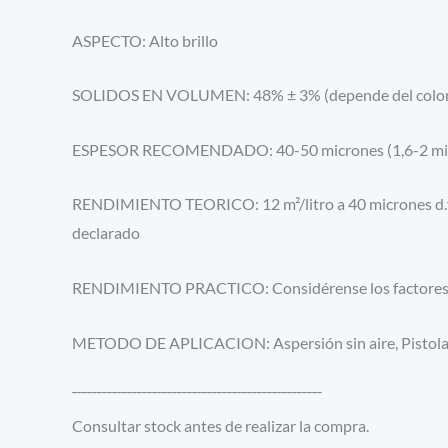
ASPECTO: Alto brillo
SOLIDOS EN VOLUMEN: 48% ± 3% (depende del color
ESPESOR RECOMENDADO: 40-50 micrones (1,6-2 mils) e
RENDIMIENTO TEORICO: 12 m²/litro a 40 micrones d.f.t 
declarado
RENDIMIENTO PRACTICO: Considérense los factores 
METODO DE APLICACION: Aspersión sin aire, Pistola d
¯¯¯¯¯¯¯¯¯¯¯¯¯¯¯¯¯¯¯¯¯¯¯¯¯¯¯¯¯¯¯¯¯¯¯¯¯¯¯¯¯¯¯¯¯¯¯¯¯¯
Consultar stock antes de realizar la compra.