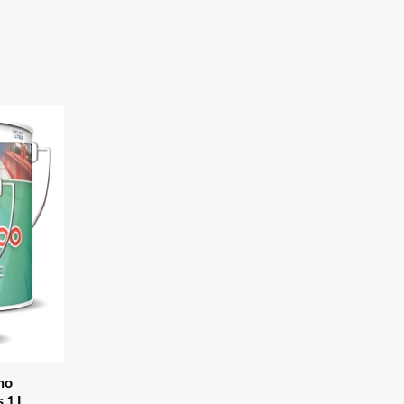
no
 1 L