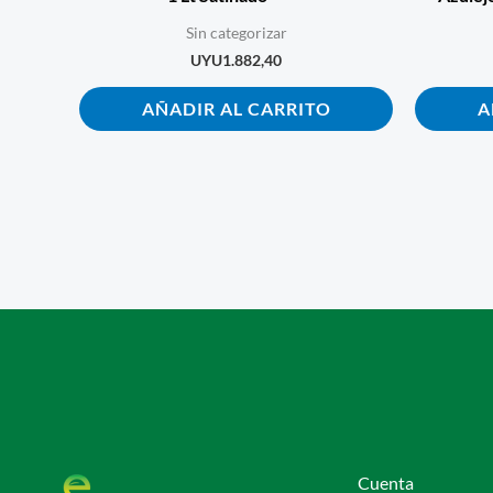
Sin categorizar
UYU
1.882,40
AÑADIR AL CARRITO
A
Cuenta