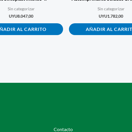
Sin categorizar
Sin categorizar
UYU
8.047,00
UYU
1.782,00
ÑADIR AL CARRITO
AÑADIR AL CARRI
Contacto