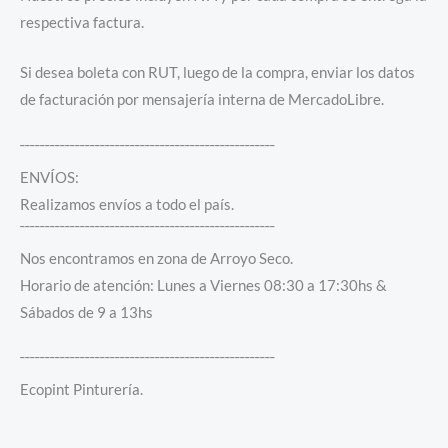
respectiva factura.
Si desea boleta con RUT, luego de la compra, enviar los datos
de facturación por mensajería interna de MercadoLibre.
¯¯¯¯¯¯¯¯¯¯¯¯¯¯¯¯¯¯¯¯¯¯¯¯¯¯¯¯¯¯¯¯¯¯¯¯¯¯¯¯¯¯¯¯¯¯¯¯¯¯¯
ENVÍOS:
Realizamos envíos a todo el país.
¯¯¯¯¯¯¯¯¯¯¯¯¯¯¯¯¯¯¯¯¯¯¯¯¯¯¯¯¯¯¯¯¯¯¯¯¯¯¯¯¯¯¯¯¯¯¯¯¯¯¯
Nos encontramos en zona de Arroyo Seco.
Horario de atención: Lunes a Viernes 08:30 a 17:30hs &
Sábados de 9 a 13hs
¯¯¯¯¯¯¯¯¯¯¯¯¯¯¯¯¯¯¯¯¯¯¯¯¯¯¯¯¯¯¯¯¯¯¯¯¯¯¯¯¯¯¯¯¯¯¯¯¯¯¯
Ecopint Pinturería.