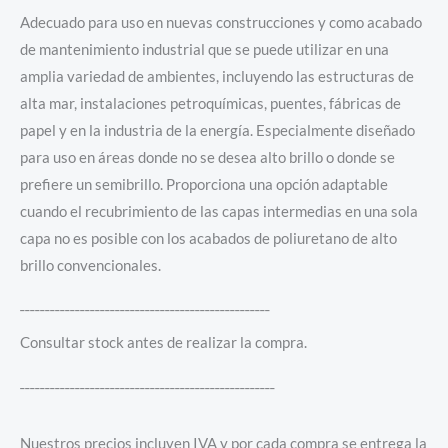
Adecuado para uso en nuevas construcciones y como acabado
de mantenimiento industrial que se puede utilizar en una
amplia variedad de ambientes, incluyendo las estructuras de
alta mar, instalaciones petroquímicas, puentes, fábricas de
papel y en la industria de la energía. Especialmente diseñado
para uso en áreas donde no se desea alto brillo o donde se
prefiere un semibrillo. Proporciona una opción adaptable
cuando el recubrimiento de las capas intermedias en una sola
capa no es posible con los acabados de poliuretano de alto
brillo convencionales.
¯¯¯¯¯¯¯¯¯¯¯¯¯¯¯¯¯¯¯¯¯¯¯¯¯¯¯¯¯¯¯¯¯¯¯¯¯¯¯¯¯¯¯¯¯¯¯¯¯¯
Consultar stock antes de realizar la compra.
¯¯¯¯¯¯¯¯¯¯¯¯¯¯¯¯¯¯¯¯¯¯¯¯¯¯¯¯¯¯¯¯¯¯¯¯¯¯¯¯¯¯¯¯¯¯¯¯¯¯¯
Nuestros precios incluyen IVA y por cada compra se entrega la