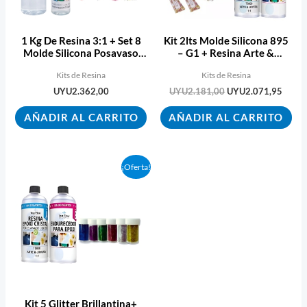
1 Kg De Resina 3:1 + Set 8
Kit 2lts Molde Silicona 895
Molde Silicona Posavaso
– G1 + Resina Arte &
Ecopint
Joyeria
Kits de Resina
Kits de Resina
UYU
2.362,00
UYU
2.181,00
UYU
2.071,95
AÑADIR AL CARRITO
AÑADIR AL CARRITO
El
El
¡Oferta!
precio
precio
original
actual
era:
es:
UYU1.280,00.
UYU1.216,00.
Kit 5 Glitter Brillantina+