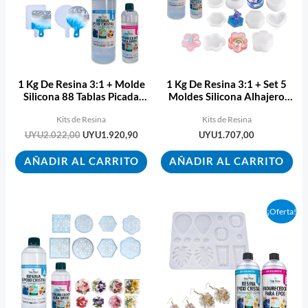
1 Kg De Resina 3:1 + Molde
1 Kg De Resina 3:1 + Set 5
Silicona 88 Tablas Picada
Moldes Silicona Alhajero
Ecopint
Cajita
Kits de Resina
Kits de Resina
UYU
2.022,00
UYU
1.920,90
UYU
1.707,00
AÑADIR AL CARRITO
AÑADIR AL CARRITO
El
El
¡Oferta!
precio
precio
original
actual
era:
es:
UYU2.181,00.
UYU2.