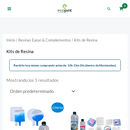
Ir
Buscar
al
contenido
Inicio
/
Resinas Epoxi & Complementos
/ Kits de Resina
Kits de Resina
Recibilo hoy mismo comprando antes de: 10h 33m 20s (dentro de Montevideo).
Mostrando los 5 resultados
El
El
¡Oferta!
precio
precio
original
actual
era:
es:
UYU2.022,00.
UYU1.920,90.