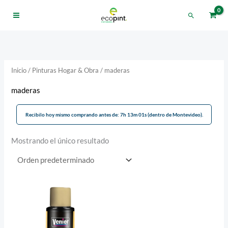
Ir
Buscar
al
contenido
Inicio
/
Pinturas Hogar & Obra
/ maderas
maderas
Recibilo hoy mismo comprando antes de: 7h 13m 01s (dentro de Montevideo).
Mostrando el único resultado
Este
producto
tiene