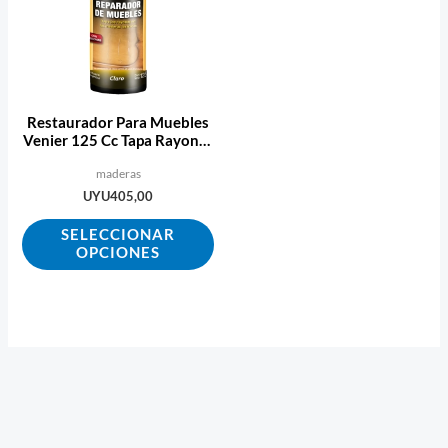
múltiples
variantes.
Las
opciones
se
Restaurador Para Muebles
pueden
Venier 125 Cc Tapa Rayones
Ecopint
elegir
maderas
en
UYU
405,00
la
SELECCIONAR
página
OPCIONES
de
producto