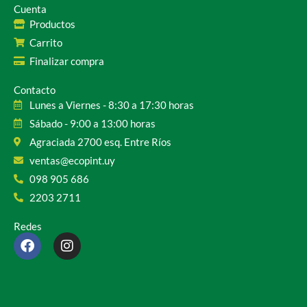
Cuenta
Productos
Carrito
Finalizar compra
Contacto
Lunes a Viernes - 8:30 a 17:30 horas
Sábado - 9:00 a 13:00 horas
Agraciada 2700 esq. Entre Ríos
ventas@ecopint.uy
098 905 686
2203 2711
Redes
F
I
a
n
c
s
e
t
b
a
o
g