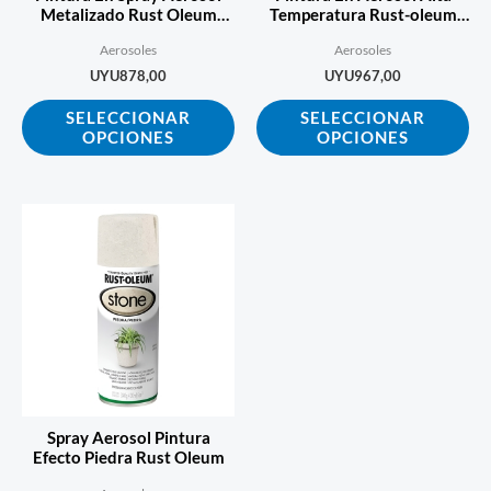
pueden
pu
Metalizado Rust Oleum
Temperatura Rust-oleum
Metal Ecopint
Automotive
elegir
ele
Aerosoles
Aerosoles
en
en
UYU
878,00
UYU
967,00
la
la
SELECCIONAR
SELECCIONAR
página
pá
OPCIONES
OPCIONES
de
de
producto
pr
Este
producto
tiene
múltiples
variantes.
Las
opciones
se
Spray Aerosol Pintura
pueden
Efecto Piedra Rust Oleum
elegir