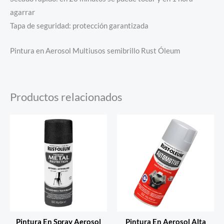
agarrar
Tapa de seguridad: protección garantizada
Pintura en Aerosol Multiusos semibrillo Rust Óleum
Productos relacionados
Este
Es
producto
pr
tiene
tie
múltiples
múl
variantes.
var
Las
La
opciones
op
se
se
Pintura En Spray Aerosol
Pintura En Aerosol Alta