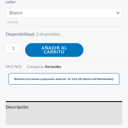
color
LIMPIAR
Disponibilidad:
2 disponibles
AÑADIR AL
CARRITO
SKU:
N/D
Categoría:
Aerosoles
Recibilo hoy mismo comprando antes de: 1h 12m 34s (dentro de Montevideo).
Descripción
Información adicional