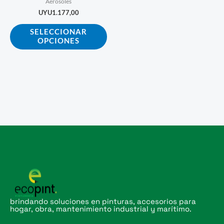
Aerosoles
en
UYU
1.177,00
la
SELECCIONAR
página
OPCIONES
de
producto
brindando soluciones en pinturas, accesorios para
hogar, obra, mantenimiento industrial y marítimo.