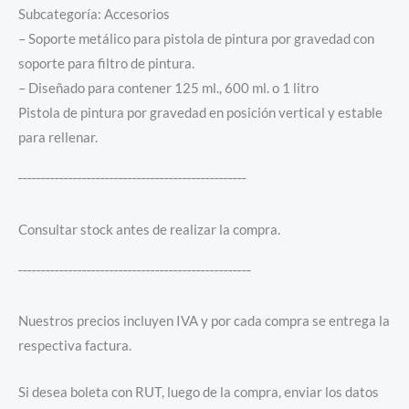
Subcategoría: Accesorios
– Soporte metálico para pistola de pintura por gravedad con
soporte para filtro de pintura.
– Diseñado para contener 125 ml., 600 ml. o 1 litro
Pistola de pintura por gravedad en posición vertical y estable
para rellenar.
¯¯¯¯¯¯¯¯¯¯¯¯¯¯¯¯¯¯¯¯¯¯¯¯¯¯¯¯¯¯¯¯¯¯¯¯¯¯¯¯¯¯¯¯¯¯¯¯¯¯
Consultar stock antes de realizar la compra.
¯¯¯¯¯¯¯¯¯¯¯¯¯¯¯¯¯¯¯¯¯¯¯¯¯¯¯¯¯¯¯¯¯¯¯¯¯¯¯¯¯¯¯¯¯¯¯¯¯¯¯
Nuestros precios incluyen IVA y por cada compra se entrega la
respectiva factura.
Si desea boleta con RUT, luego de la compra, enviar los datos