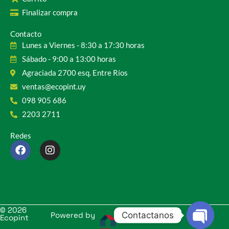
Finalizar compra
Contacto
Lunes a Viernes - 8:30 a 17:30 horas
Sábado - 9:00 a 13:00 horas
Agraciada 2700 esq. Entre Ríos
ventas@ecopint.uy
098 905 686
2203 2711
Redes
F
I
a
n
c
s
e
t
b
a
o
g
o
r
© 2026
Contactanos
k
a
Powered by
Ecopint
m