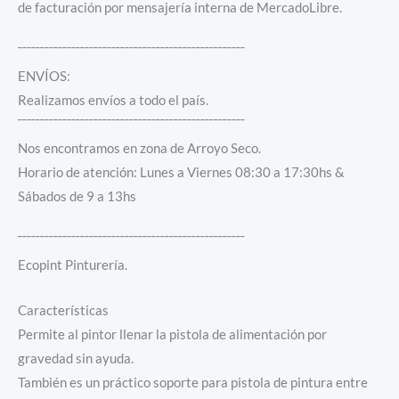
de facturación por mensajería interna de MercadoLibre.
¯¯¯¯¯¯¯¯¯¯¯¯¯¯¯¯¯¯¯¯¯¯¯¯¯¯¯¯¯¯¯¯¯¯¯¯¯¯¯¯¯¯¯¯¯¯¯¯¯¯¯
ENVÍOS:
Realizamos envíos a todo el país.
¯¯¯¯¯¯¯¯¯¯¯¯¯¯¯¯¯¯¯¯¯¯¯¯¯¯¯¯¯¯¯¯¯¯¯¯¯¯¯¯¯¯¯¯¯¯¯¯¯¯¯
Nos encontramos en zona de Arroyo Seco.
Horario de atención: Lunes a Viernes 08:30 a 17:30hs &
Sábados de 9 a 13hs
¯¯¯¯¯¯¯¯¯¯¯¯¯¯¯¯¯¯¯¯¯¯¯¯¯¯¯¯¯¯¯¯¯¯¯¯¯¯¯¯¯¯¯¯¯¯¯¯¯¯¯
Ecopint Pinturería.
Características
Permite al pintor llenar la pistola de alimentación por
gravedad sin ayuda.
También es un práctico soporte para pistola de pintura entre