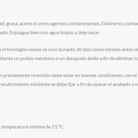
dad, grasa, aceite ni otros agentes contaminantes. Elimine los con
ado. Enjuague bien con agua limpia, y deje secar.
migón nuevo se cure durante 30 días como mínimo antes de la 
nte un pulido mecánico o un decapado ácido a fin de eliminar toda
amente revestido debe estar en buenas condiciones, con el re
cubrimiento existente se debe lijar a fin de opacar el acabado y o
 temperatura mínima de 21 ºC.