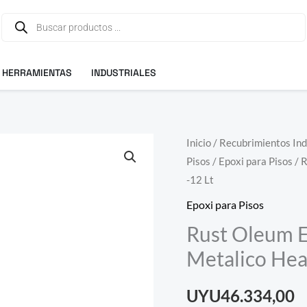
Búsqueda
de
productos
HERRAMIENTAS
INDUSTRIALES
Rust
Inicio
/
Recubrimientos Ind
Pisos
/
Epoxi para Pisos
/ 
Oleum
-12 Lt
Epoxi
Polyurea
Epoxi para Pisos
Pisos
Rust Oleum E
Metalico
Metalico Hea
Heavy
Metal
UYU
46.334,00
-12