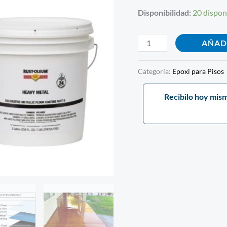
Lt
Disponibilidad:
20 dispon
cantidad
AÑAD
Categoría:
Epoxi para Pisos
Recibilo hoy mis