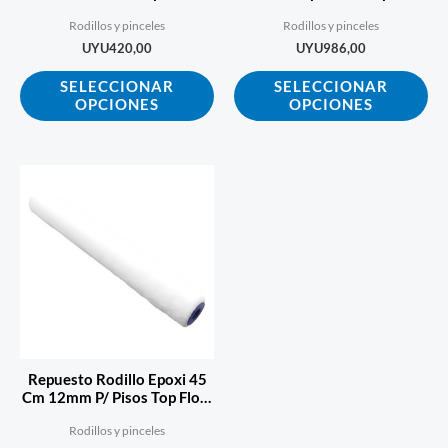
Ecopint
elegir
ele
Rodillos y pinceles
Rodillos y pinceles
en
en
UYU
420,00
UYU
986,00
la
la
SELECCIONAR
SELECCIONAR
página
pá
OPCIONES
OPCIONES
de
de
producto
pr
Repuesto Rodillo Epoxi 45
Cm 12mm P/ Pisos Top Flow
Ecopint
Rodillos y pinceles