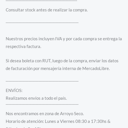
¯¯¯¯¯¯¯¯¯¯¯¯¯¯¯¯¯¯¯¯¯¯¯¯¯¯¯¯¯¯¯¯¯¯¯¯¯¯¯¯¯¯¯¯¯¯¯¯¯¯
Consultar stock antes de realizar la compra.
¯¯¯¯¯¯¯¯¯¯¯¯¯¯¯¯¯¯¯¯¯¯¯¯¯¯¯¯¯¯¯¯¯¯¯¯¯¯¯¯¯¯¯¯¯¯¯¯¯¯¯
Nuestros precios incluyen IVA y por cada compra se entrega la
respectiva factura.
Si desea boleta con RUT, luego de la compra, enviar los datos
de facturación por mensajería interna de MercadoLibre.
¯¯¯¯¯¯¯¯¯¯¯¯¯¯¯¯¯¯¯¯¯¯¯¯¯¯¯¯¯¯¯¯¯¯¯¯¯¯¯¯¯¯¯¯¯¯¯¯¯¯¯
ENVÍOS:
Realizamos envíos a todo el país.
¯¯¯¯¯¯¯¯¯¯¯¯¯¯¯¯¯¯¯¯¯¯¯¯¯¯¯¯¯¯¯¯¯¯¯¯¯¯¯¯¯¯¯¯¯¯¯¯¯¯¯
Nos encontramos en zona de Arroyo Seco.
Horario de atención: Lunes a Viernes 08:30 a 17:30hs &