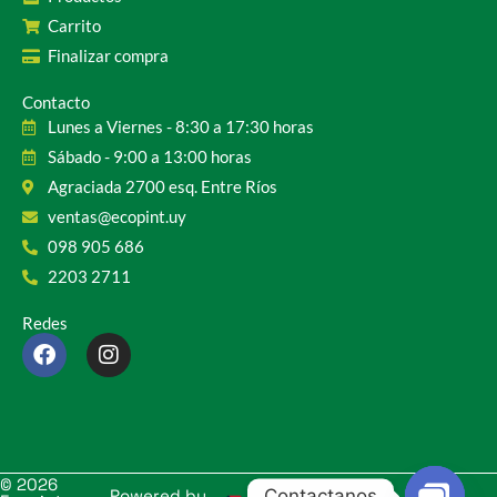
Carrito
Finalizar compra
Contacto
Lunes a Viernes - 8:30 a 17:30 horas
Sábado - 9:00 a 13:00 horas
Agraciada 2700 esq. Entre Ríos
ventas@ecopint.uy
098 905 686
2203 2711
Redes
F
I
a
n
c
s
e
t
b
a
o
g
o
r
© 2026
Contactanos
Powered by