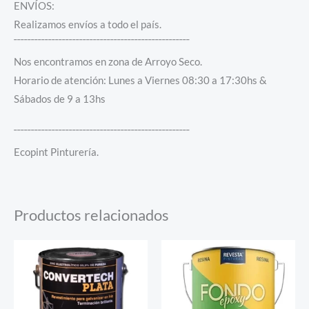
ENVÍOS:
Realizamos envíos a todo el país.
¯¯¯¯¯¯¯¯¯¯¯¯¯¯¯¯¯¯¯¯¯¯¯¯¯¯¯¯¯¯¯¯¯¯¯¯¯¯¯¯¯¯¯¯¯¯¯¯¯¯¯
Nos encontramos en zona de Arroyo Seco.
Horario de atención: Lunes a Viernes 08:30 a 17:30hs &
Sábados de 9 a 13hs
¯¯¯¯¯¯¯¯¯¯¯¯¯¯¯¯¯¯¯¯¯¯¯¯¯¯¯¯¯¯¯¯¯¯¯¯¯¯¯¯¯¯¯¯¯¯¯¯¯¯¯
Ecopint Pinturería.
Productos relacionados