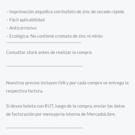
– Imprimación alquídica con fosfato de zinc de secado rápido
– Fácil aplicabilidad
– Anticorrosivo
– Ecológica: No contiene cromato de zinc ni minio
¯¯¯¯¯¯¯¯¯¯¯¯¯¯¯¯¯¯¯¯¯¯¯¯¯¯¯¯¯¯¯¯¯¯¯¯¯¯¯¯¯¯¯¯¯¯¯¯¯¯
Consultar stock antes de realizar la compra.
¯¯¯¯¯¯¯¯¯¯¯¯¯¯¯¯¯¯¯¯¯¯¯¯¯¯¯¯¯¯¯¯¯¯¯¯¯¯¯¯¯¯¯¯¯¯¯¯¯¯¯
Nuestros precios incluyen IVA y por cada compra se entrega la
respectiva factura.
Si desea boleta con RUT, luego de la compra, enviar los datos
de facturación por mensajería interna de MercadoLibre.
¯¯¯¯¯¯¯¯¯¯¯¯¯¯¯¯¯¯¯¯¯¯¯¯¯¯¯¯¯¯¯¯¯¯¯¯¯¯¯¯¯¯¯¯¯¯¯¯¯¯¯