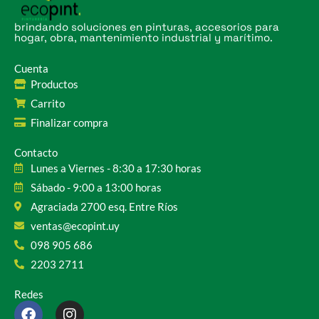
brindando soluciones en pinturas, accesorios para
hogar, obra, mantenimiento industrial y marítimo.
Cuenta
Productos
Carrito
Finalizar compra
Contacto
Lunes a Viernes - 8:30 a 17:30 horas
Sábado - 9:00 a 13:00 horas
Agraciada 2700 esq. Entre Ríos
ventas@ecopint.uy
098 905 686
2203 2711
Redes
F
I