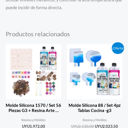
puede incidir de forma directa.
Productos relacionados
El
El
¡Oferta!
precio
precio
original
actual
era:
es:
UYU2.130,00.
UYU2.
Molde Silicona 1570 / Set 56
Molde Silicona 88 / Set 4pz
Piezas G3 + Resina Arte &
Tablas Cocina -g3
Joyer
Resina y Moldes
Resina y Moldes
UYU
1.972,00
UYU
2.130,00
UYU
2.023,50