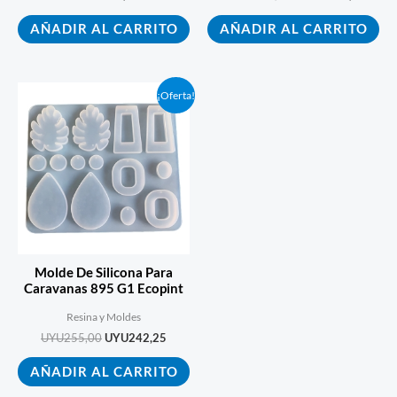
AÑADIR AL CARRITO
AÑADIR AL CARRITO
El
El
¡Oferta!
precio
precio
original
actual
era:
es:
UYU255,00.
UYU242,25.
Molde De Silicona Para
Caravanas 895 G1 Ecopint
Resina y Moldes
UYU
255,00
UYU
242,25
AÑADIR AL CARRITO