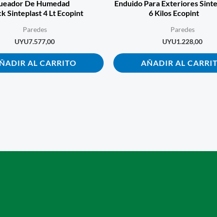
ueador De Humedad
Enduido Para Exteriores Sinte
k Sinteplast 4 Lt Ecopint
6 Kilos Ecopint
Paredes
Paredes
UYU
7.577,00
UYU
1.228,00
ÑADIR AL CARRITO
AÑADIR AL CARRI