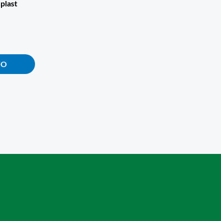
plast
TO