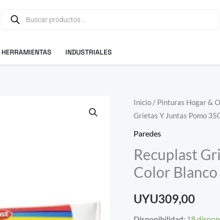
Búsqueda
de
productos
HERRAMIENTAS
INDUSTRIALES
Recuplast
Inicio
/
Pinturas Hogar & 
Grietas Y Juntas Pomo 350
Grietas
Y
Paredes
Juntas
Recuplast Gr
Pomo
Color Blanco
350g
Color
UYU
309,00
Blanco
Ecopint
Disponibilidad:
18 dispon