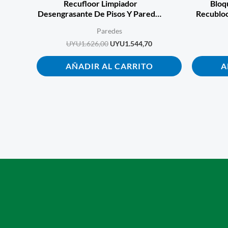
Recufloor Limpiador
Bloq
Desengrasante De Pisos Y Paredes
Recubloc
– 5 L
Paredes
UYU
1.626,00
UYU
1.544,70
AÑADIR AL CARRITO
A