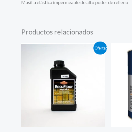
Masilla elástica impermeable de alto poder de relleno
Productos relacionados
El
El
¡Oferta!
precio
precio
original
actual
era:
es:
UYU1.626,00.
UYU1.544,70.