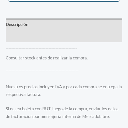
Descripción
Información adicional
¯¯¯¯¯¯¯¯¯¯¯¯¯¯¯¯¯¯¯¯¯¯¯¯¯¯¯¯¯¯¯¯¯¯¯¯¯¯¯¯¯¯¯¯¯¯¯¯¯¯
Consultar stock antes de realizar la compra.
¯¯¯¯¯¯¯¯¯¯¯¯¯¯¯¯¯¯¯¯¯¯¯¯¯¯¯¯¯¯¯¯¯¯¯¯¯¯¯¯¯¯¯¯¯¯¯¯¯¯¯
Nuestros precios incluyen IVA y por cada compra se entrega la
respectiva factura.
Si desea boleta con RUT, luego de la compra, enviar los datos
de facturación por mensajería interna de MercadoLibre.