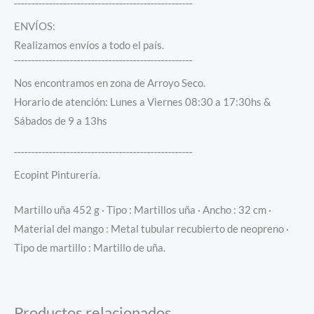
¯¯¯¯¯¯¯¯¯¯¯¯¯¯¯¯¯¯¯¯¯¯¯¯¯¯¯¯¯¯¯¯¯¯¯¯¯¯¯¯¯¯¯¯¯¯¯¯¯¯¯
ENVÍOS:
Realizamos envíos a todo el país.
¯¯¯¯¯¯¯¯¯¯¯¯¯¯¯¯¯¯¯¯¯¯¯¯¯¯¯¯¯¯¯¯¯¯¯¯¯¯¯¯¯¯¯¯¯¯¯¯¯¯¯
Nos encontramos en zona de Arroyo Seco.
Horario de atención: Lunes a Viernes 08:30 a 17:30hs &
Sábados de 9 a 13hs
¯¯¯¯¯¯¯¯¯¯¯¯¯¯¯¯¯¯¯¯¯¯¯¯¯¯¯¯¯¯¯¯¯¯¯¯¯¯¯¯¯¯¯¯¯¯¯¯¯¯¯
Ecopint Pinturería.
Martillo uña 452 g · Tipo : Martillos uña · Ancho : 32 cm ·
Material del mango : Metal tubular recubierto de neopreno ·
Tipo de martillo : Martillo de uña.
Productos relacionados