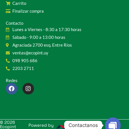
Carrito
Finalizar compra
Contacto
Lunes a Viernes - 8:30 a 17:30 horas
Sábado - 9:00 a 13:00 horas
Agraciada 2700 esq. Entre Ríos
ventas@ecopint.uy
098 905 686
2203 2711
Redes
F
I
a
n
c
s
e
t
b
a
o
g
o
r
© 2026
Contactanos
k
a
Powered by
Ecopint