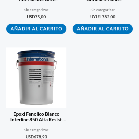
Desempeño Blanco 3.6l
Autoimprimante Soludos
Sin categorizar
Sin categorizar
Gris 1 L
USD
75,00
UYU
1.782,00
AÑADIR AL CARRITO
AÑADIR AL CARRITO
Epoxi Fenolico Blanco
Interline 850 Alta Resist.
Quimica 20l
Sin categorizar
USD
678,93