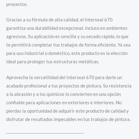
proyectos.
Gracias a su fórmula de alta calidad, el Interseal 670
garantiza una durabilidad excepcional, incluso en ambientes
agresivos. Su aplicación es sencilla y su secado rápido, lo que
te permitirá completar tus trabajos de forma eficiente. Ya sea
para uso industrial o doméstico, este producto es la elección
ideal para proteger tus estructuras metálicas.
Aprovecha la versatilidad del Interseal 670 para darle un
acabado profesional a tus proyectos de pintura. Su resistencia
a la abrasión y a los químicos lo convierten en una opción
confiable para aplicaciones en exteriores e interiores. No
pierdas la oportunidad de adquirir este producto de calidad y
disfrutar de resultados impecables en tus trabajos de pintura.
¯¯¯¯¯¯¯¯¯¯¯¯¯¯¯¯¯¯¯¯¯¯¯¯¯¯¯¯¯¯¯¯¯¯¯¯¯¯¯¯¯¯¯¯¯¯¯¯¯¯