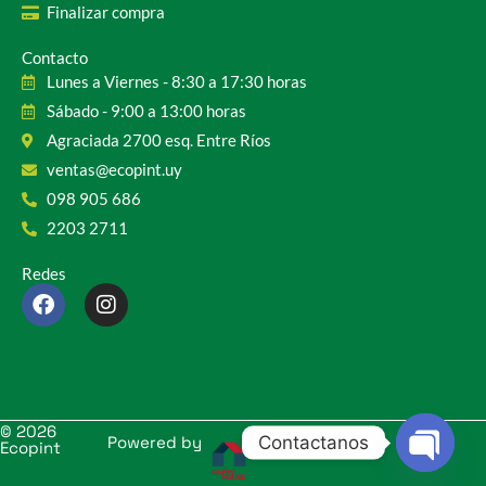
Finalizar compra
Contacto
Lunes a Viernes - 8:30 a 17:30 horas
Sábado - 9:00 a 13:00 horas
Agraciada 2700 esq. Entre Ríos
ventas@ecopint.uy
098 905 686
2203 2711
Redes
F
I
a
n
c
s
e
t
b
a
o
g
o
r
© 2026
Contactanos
k
a
Powered by
Ecopint
m
OPEN