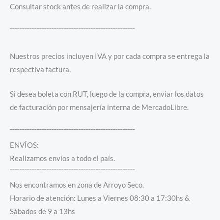
Consultar stock antes de realizar la compra.
¯¯¯¯¯¯¯¯¯¯¯¯¯¯¯¯¯¯¯¯¯¯¯¯¯¯¯¯¯¯¯¯¯¯¯¯¯¯¯¯¯¯¯¯¯¯¯¯¯¯¯
Nuestros precios incluyen IVA y por cada compra se entrega la
respectiva factura.
Si desea boleta con RUT, luego de la compra, enviar los datos
de facturación por mensajería interna de MercadoLibre.
¯¯¯¯¯¯¯¯¯¯¯¯¯¯¯¯¯¯¯¯¯¯¯¯¯¯¯¯¯¯¯¯¯¯¯¯¯¯¯¯¯¯¯¯¯¯¯¯¯¯¯
ENVÍOS:
Realizamos envíos a todo el país.
¯¯¯¯¯¯¯¯¯¯¯¯¯¯¯¯¯¯¯¯¯¯¯¯¯¯¯¯¯¯¯¯¯¯¯¯¯¯¯¯¯¯¯¯¯¯¯¯¯¯¯
Nos encontramos en zona de Arroyo Seco.
Horario de atención: Lunes a Viernes 08:30 a 17:30hs &
Sábados de 9 a 13hs