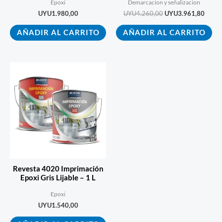
Epoxi
Demarcacion y señalizacion
UYU
1.980,00
UYU
4.260,00
UYU
3.961,80
AÑADIR AL CARRITO
AÑADIR AL CARRITO
Revesta 4020 Imprimación
Epoxi Gris Lijable – 1 L
Epoxi
UYU
1.540,00