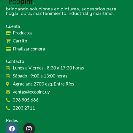
brindando soluciones en pinturas, accesorios para
hogar, obra, mantenimiento industrial y marítimo.
Cuenta
Productos
Carrito
Finalizar compra
Contacto
Lunes a Viernes - 8:30 a 17:30 horas
Sábado - 9:00 a 13:00 horas
Agraciada 2700 esq. Entre Ríos
ventas@ecopint.uy
098 905 686
2203 2711
Redes
F
I
a
n