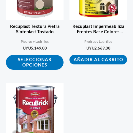
Las
opciones
se
Recuplast Textura Pietra
Recuplast Impermeabiliza
pueden
Sinteplast Tostado
Frentes Base Colores
Intensos 3,75l
elegir
Piedras y Ladrillos
Piedras y Ladrillos
en
UYU
5.149,00
UYU
2.669,00
la
SELECCIONAR
AÑADIR AL CARRITO
página
OPCIONES
de
producto