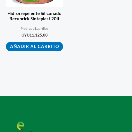
Hidrorrepelente Siliconado
Recubrick Sinteplast 20lt
Ecopint
Piedras y Ladrillos
UYU
11.125,00
AÑADIR AL CARRITO