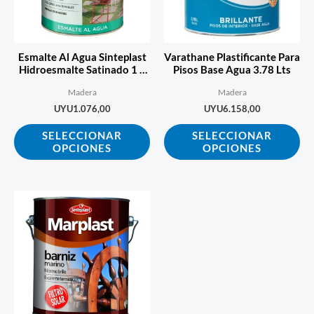
Las
La
opciones
op
se
se
Esmalte Al Agua Sinteplast
Varathane Plastificante Para
pueden
pu
Hidroesmalte Satinado 1 L
Pisos Base Agua 3.78 Lts
Ecopint
elegir
ele
Madera
Madera
en
en
UYU
1.076,00
UYU
6.158,00
la
la
SELECCIONAR
SELECCIONAR
página
pá
OPCIONES
OPCIONES
de
de
producto
pr
Este
producto
tiene
múltiples
variantes.
Las
opciones