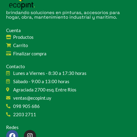
brindando soluciones en pinturas, accesorios para
hogar, obra, mantenimiento industrial y marítimo.
Cuenta
Productos
Carrito
Finalizar compra
Contacto
Lunes a Viernes - 8:30 a 17:30 horas
Sábado - 9:00 a 13:00 horas
Agraciada 2700 esq. Entre Ríos
ventas@ecopint.uy
098 905 686
2203 2711
Redes
F
I