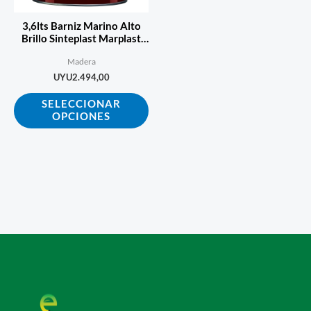
se
3,6lts Barniz Marino Alto
pueden
Brillo Sinteplast Marplast
Ecopint
elegir
Madera
en
UYU
2.494,00
la
SELECCIONAR
página
OPCIONES
de
producto