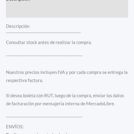
Información adicional
Descripción
¯¯¯¯¯¯¯¯¯¯¯¯¯¯¯¯¯¯¯¯¯¯¯¯¯¯¯¯¯¯¯¯¯¯¯¯¯¯¯¯¯¯¯¯¯¯¯¯¯¯
Consultar stock antes de realizar la compra.
¯¯¯¯¯¯¯¯¯¯¯¯¯¯¯¯¯¯¯¯¯¯¯¯¯¯¯¯¯¯¯¯¯¯¯¯¯¯¯¯¯¯¯¯¯¯¯¯¯¯¯
Nuestros precios incluyen IVA y por cada compra se entrega la
respectiva factura.
Si desea boleta con RUT, luego de la compra, enviar los datos
de facturación por mensajería interna de MercadoLibre.
¯¯¯¯¯¯¯¯¯¯¯¯¯¯¯¯¯¯¯¯¯¯¯¯¯¯¯¯¯¯¯¯¯¯¯¯¯¯¯¯¯¯¯¯¯¯¯¯¯¯¯
ENVÍOS: