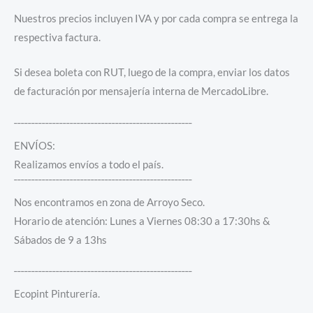
Nuestros precios incluyen IVA y por cada compra se entrega la
respectiva factura.
Si desea boleta con RUT, luego de la compra, enviar los datos
de facturación por mensajería interna de MercadoLibre.
¯¯¯¯¯¯¯¯¯¯¯¯¯¯¯¯¯¯¯¯¯¯¯¯¯¯¯¯¯¯¯¯¯¯¯¯¯¯¯¯¯¯¯¯¯¯¯¯¯¯¯
ENVÍOS:
Realizamos envíos a todo el país.
¯¯¯¯¯¯¯¯¯¯¯¯¯¯¯¯¯¯¯¯¯¯¯¯¯¯¯¯¯¯¯¯¯¯¯¯¯¯¯¯¯¯¯¯¯¯¯¯¯¯¯
Nos encontramos en zona de Arroyo Seco.
Horario de atención: Lunes a Viernes 08:30 a 17:30hs &
Sábados de 9 a 13hs
¯¯¯¯¯¯¯¯¯¯¯¯¯¯¯¯¯¯¯¯¯¯¯¯¯¯¯¯¯¯¯¯¯¯¯¯¯¯¯¯¯¯¯¯¯¯¯¯¯¯¯
Ecopint Pinturería.