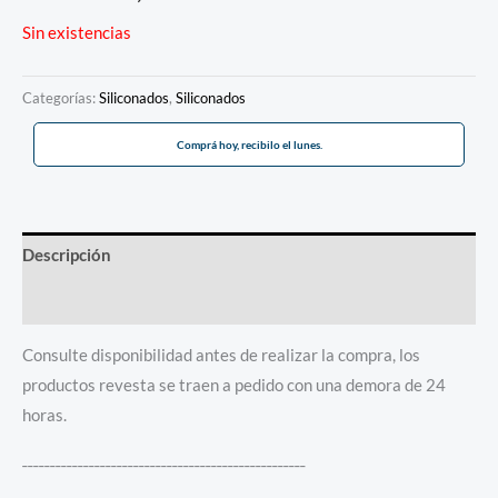
Sin existencias
Categorías:
Siliconados
,
Siliconados
Comprá hoy, recibilo el lunes.
Descripción
Información adicional
Consulte disponibilidad antes de realizar la compra, los
productos revesta se traen a pedido con una demora de 24
horas.
¯¯¯¯¯¯¯¯¯¯¯¯¯¯¯¯¯¯¯¯¯¯¯¯¯¯¯¯¯¯¯¯¯¯¯¯¯¯¯¯¯¯¯¯¯¯¯¯¯¯¯