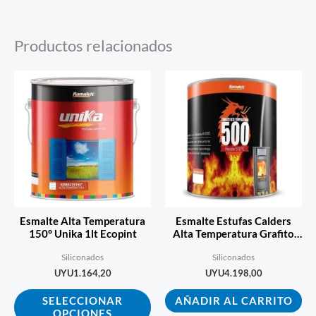
Productos relacionados
Este
producto
tiene
múltiples
variantes.
Las
opciones
se
Esmalte Alta Temperatura
Esmalte Estufas Calders
pueden
150° Unika 1lt Ecopint
Alta Temperatura Grafito
500 ºc -1 L
elegir
Siliconados
Siliconados
en
UYU
1.164,20
UYU
4.198,00
la
SELECCIONAR
AÑADIR AL CARRITO
página
OPCIONES