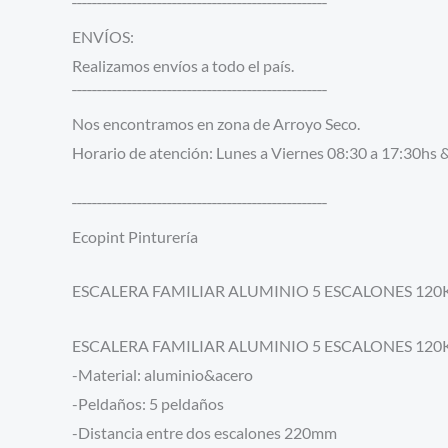
¯¯¯¯¯¯¯¯¯¯¯¯¯¯¯¯¯¯¯¯¯¯¯¯¯¯¯¯¯¯¯¯¯¯¯¯¯¯¯¯¯¯¯¯¯¯¯¯¯¯¯
ENVÍOS:
Realizamos envíos a todo el país.
¯¯¯¯¯¯¯¯¯¯¯¯¯¯¯¯¯¯¯¯¯¯¯¯¯¯¯¯¯¯¯¯¯¯¯¯¯¯¯¯¯¯¯¯¯¯¯¯¯¯¯
Nos encontramos en zona de Arroyo Seco.
Horario de atención: Lunes a Viernes 08:30 a 17:30hs 
¯¯¯¯¯¯¯¯¯¯¯¯¯¯¯¯¯¯¯¯¯¯¯¯¯¯¯¯¯¯¯¯¯¯¯¯¯¯¯¯¯¯¯¯¯¯¯¯¯¯¯
Ecopint Pinturería
ESCALERA FAMILIAR ALUMINIO 5 ESCALONES 1
ESCALERA FAMILIAR ALUMINIO 5 ESCALONES 1
-Material: aluminio&acero
-Peldaños: 5 peldaños
-Distancia entre dos escalones 220mm