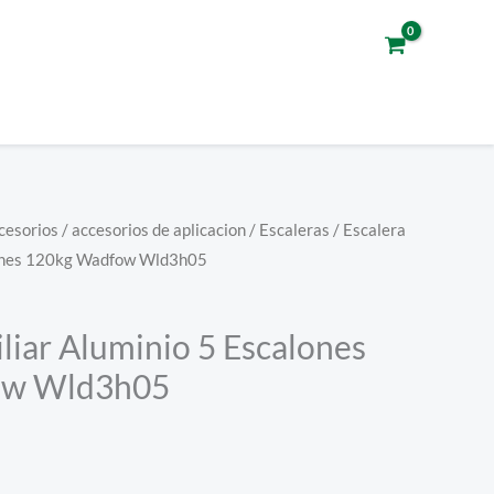
cesorios
/
accesorios de aplicacion
/
Escaleras
/ Escalera
lones 120kg Wadfow Wld3h05
liar Aluminio 5 Escalones
ow Wld3h05