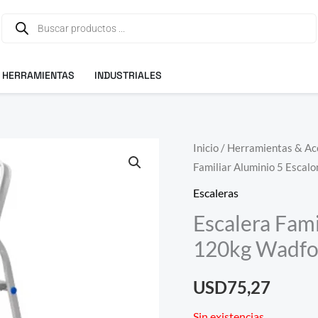
Búsqueda
de
productos
HERRAMIENTAS
INDUSTRIALES
Inicio
/
Herramientas & Ac
Familiar Aluminio 5 Esca
Escaleras
Escalera Fami
120kg Wadf
USD
75,27
Sin existencias