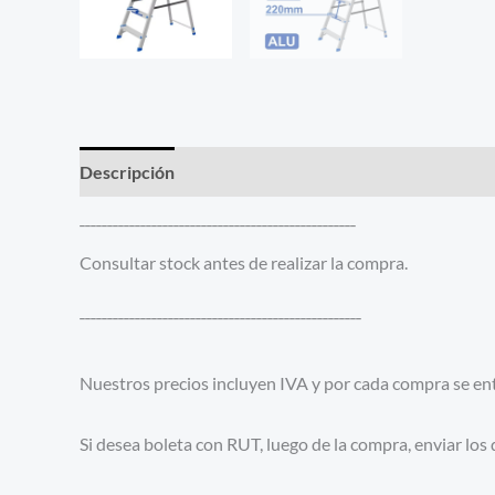
Descripción
Información adicional
¯¯¯¯¯¯¯¯¯¯¯¯¯¯¯¯¯¯¯¯¯¯¯¯¯¯¯¯¯¯¯¯¯¯¯¯¯¯¯¯¯¯¯¯¯¯¯¯¯¯
Consultar stock antes de realizar la compra.
¯¯¯¯¯¯¯¯¯¯¯¯¯¯¯¯¯¯¯¯¯¯¯¯¯¯¯¯¯¯¯¯¯¯¯¯¯¯¯¯¯¯¯¯¯¯¯¯¯¯¯
Nuestros precios incluyen IVA y por cada compra se entr
Si desea boleta con RUT, luego de la compra, enviar los