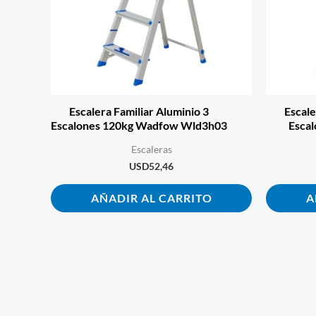
Escalera Familiar Aluminio 3
Escale
Escalones 120kg Wadfow Wld3h03
Esca
Escaleras
USD
52,46
AÑADIR AL CARRITO
A