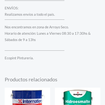
¯¯¯¯¯¯¯¯¯¯¯¯¯¯¯¯¯¯¯¯¯¯¯¯¯¯¯¯¯¯¯¯¯¯¯¯¯¯¯¯¯¯¯¯¯¯¯¯¯¯¯
ENVÍOS:
Realizamos envíos a todo el país.
¯¯¯¯¯¯¯¯¯¯¯¯¯¯¯¯¯¯¯¯¯¯¯¯¯¯¯¯¯¯¯¯¯¯¯¯¯¯¯¯¯¯¯¯¯¯¯¯¯¯¯
Nos encontramos en zona de Arroyo Seco.
Horario de atención: Lunes a Viernes 08:30 a 17:30hs &
Sábados de 9 a 13hs
¯¯¯¯¯¯¯¯¯¯¯¯¯¯¯¯¯¯¯¯¯¯¯¯¯¯¯¯¯¯¯¯¯¯¯¯¯¯¯¯¯¯¯¯¯¯¯¯¯¯¯
Ecopint Pinturería.
Productos relacionados