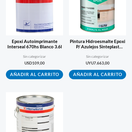
Epoxi Autoimprimante
Pintura Hidroesmalte Epoxi
Interseal 670hs Blanco 3.6l
P/ Azulejos Sinteplast
Medios 4lt
Sin categorizar
Sin categorizar
USD
109,00
UYU
7.663,00
AÑADIR AL CARRITO
AÑADIR AL CARRITO