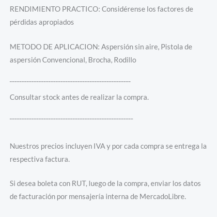
RENDIMIENTO PRACTICO: Considérense los factores de
pérdidas apropiados
METODO DE APLICACION: Aspersión sin aire, Pistola de
aspersión Convencional, Brocha, Rodillo
¯¯¯¯¯¯¯¯¯¯¯¯¯¯¯¯¯¯¯¯¯¯¯¯¯¯¯¯¯¯¯¯¯¯¯¯¯¯¯¯¯¯¯¯¯¯¯¯¯¯
Consultar stock antes de realizar la compra.
¯¯¯¯¯¯¯¯¯¯¯¯¯¯¯¯¯¯¯¯¯¯¯¯¯¯¯¯¯¯¯¯¯¯¯¯¯¯¯¯¯¯¯¯¯¯¯¯¯¯¯
Nuestros precios incluyen IVA y por cada compra se entrega la
respectiva factura.
Si desea boleta con RUT, luego de la compra, enviar los datos
de facturación por mensajería interna de MercadoLibre.