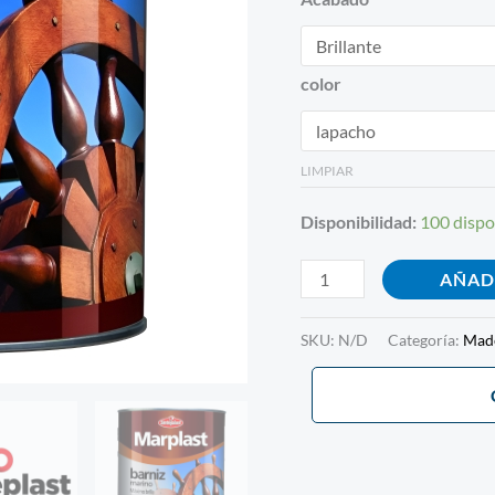
color
LIMPIAR
Disponibilidad:
100 dispo
AÑAD
SKU:
N/D
Categoría:
Mad