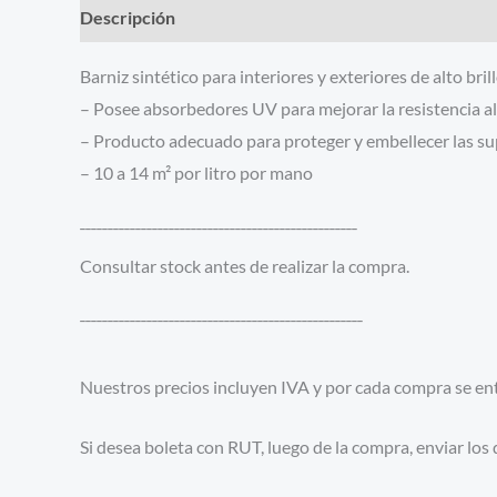
Descripción
Información adicional
Barniz sintético para interiores y exteriores de alto bril
– Posee absorbedores UV para mejorar la resistencia a
– Producto adecuado para proteger y embellecer las su
– 10 a 14 m² por litro por mano
¯¯¯¯¯¯¯¯¯¯¯¯¯¯¯¯¯¯¯¯¯¯¯¯¯¯¯¯¯¯¯¯¯¯¯¯¯¯¯¯¯¯¯¯¯¯¯¯¯¯
Consultar stock antes de realizar la compra.
¯¯¯¯¯¯¯¯¯¯¯¯¯¯¯¯¯¯¯¯¯¯¯¯¯¯¯¯¯¯¯¯¯¯¯¯¯¯¯¯¯¯¯¯¯¯¯¯¯¯¯
Nuestros precios incluyen IVA y por cada compra se entr
Si desea boleta con RUT, luego de la compra, enviar los