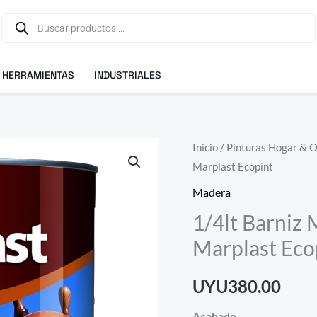
Búsqueda
de
productos
HERRAMIENTAS
INDUSTRIALES
1/4lt
Inicio
/
Pinturas Hogar & 
Marplast Ecopint
Barniz
Marino
Madera
Alto
1/4lt Barniz 
Brillo
Marplast Eco
Sinteplast
Marplast
UYU380.00
Ecopint
cantidad
Acabado