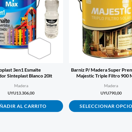
loplast 3en1 Esmalte
Barniz P/ Madera Super Pre
or Sinteplast Blanco 20lt
Majestic Triple Filtro 900 
Madera
Madera
UYU
13.306,00
UYU
790,00
ÑADIR AL CARRITO
SELECCIONAR OPCI