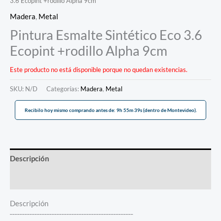
3.6 Ecopint +rodillo Alpha 9cm
Madera
,
Metal
Pintura Esmalte Sintético Eco 3.6
Ecopint +rodillo Alpha 9cm
Este producto no está disponible porque no quedan existencias.
SKU:
N/D
Categorías:
Madera
,
Metal
Recibilo hoy mismo comprando antes de: 9h 55m 39s (dentro de Montevideo).
Descripción
Información adicional
Descripción
¯¯¯¯¯¯¯¯¯¯¯¯¯¯¯¯¯¯¯¯¯¯¯¯¯¯¯¯¯¯¯¯¯¯¯¯¯¯¯¯¯¯¯¯¯¯¯¯¯¯