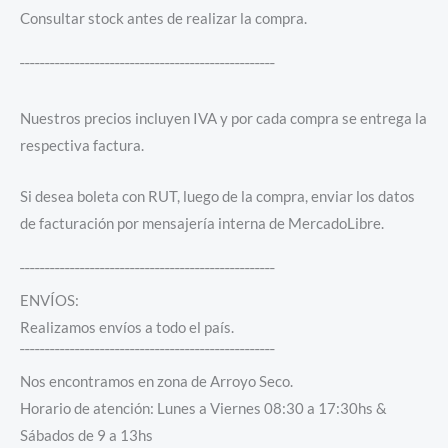
Consultar stock antes de realizar la compra.
¯¯¯¯¯¯¯¯¯¯¯¯¯¯¯¯¯¯¯¯¯¯¯¯¯¯¯¯¯¯¯¯¯¯¯¯¯¯¯¯¯¯¯¯¯¯¯¯¯¯¯
Nuestros precios incluyen IVA y por cada compra se entrega la
respectiva factura.
Si desea boleta con RUT, luego de la compra, enviar los datos
de facturación por mensajería interna de MercadoLibre.
¯¯¯¯¯¯¯¯¯¯¯¯¯¯¯¯¯¯¯¯¯¯¯¯¯¯¯¯¯¯¯¯¯¯¯¯¯¯¯¯¯¯¯¯¯¯¯¯¯¯¯
ENVÍOS:
Realizamos envíos a todo el país.
¯¯¯¯¯¯¯¯¯¯¯¯¯¯¯¯¯¯¯¯¯¯¯¯¯¯¯¯¯¯¯¯¯¯¯¯¯¯¯¯¯¯¯¯¯¯¯¯¯¯¯
Nos encontramos en zona de Arroyo Seco.
Horario de atención: Lunes a Viernes 08:30 a 17:30hs &
Sábados de 9 a 13hs