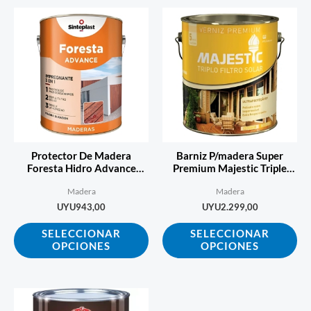
Este
Es
producto
pr
tiene
tie
múltiples
múl
variantes.
var
Las
La
opciones
op
se
se
Protector De Madera
Barniz P/madera Super
pueden
pu
Foresta Hidro Advance
Premium Majestic Triple
Satinado – 1l
Filtro 3,6 L
elegir
ele
Madera
Madera
en
en
UYU
943,00
UYU
2.299,00
la
la
SELECCIONAR
SELECCIONAR
página
pá
OPCIONES
OPCIONES
de
de
producto
pr