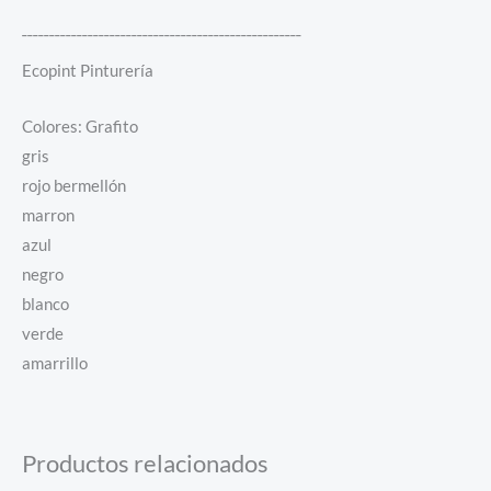
¯¯¯¯¯¯¯¯¯¯¯¯¯¯¯¯¯¯¯¯¯¯¯¯¯¯¯¯¯¯¯¯¯¯¯¯¯¯¯¯¯¯¯¯¯¯¯¯¯¯¯
Ecopint Pinturería
Colores: Grafito
gris
rojo bermellón
marron
azul
negro
blanco
verde
amarrillo
Productos relacionados